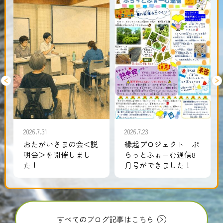
2026.7.31
2026.7.23
おたがいさまの会＜説
縁起プロジェクト ぷ
明会＞を開催しまし
らっとふぉーむ通信8
た！
月号ができました！
すべてのブログ記事はこちら