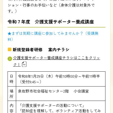
ション・行事のお手伝いなど（身体介護は対象外で
す。）
令和７年度 介護支援サポーター養成講座
★まずは気軽に講座に参加してみませんか？（受講無
料）
新規登録者研修 案内チラシ
介護支援サポーター養成講座チラシはここをクリッ
ク！
日
令和8年1月29日（木）午前10時00分～午前11時半
時
（受付9:45～）
場
泉佐野市社会福祉センター2階 小会議室
所
内
「介護支援サポーターの活動について」
容
「認知症を理解して、ボランティア活動をしてみ