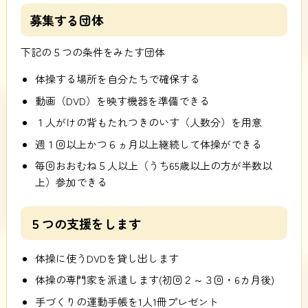
募集する団体
下記の５つの条件をみたす団体
体操する場所を自分たちで確保する
動画（DVD）を映す機器を準備できる
１人がけの背もたれつきのいす（人数分）を用意
週１回以上かつ６ヵ月以上継続して体操ができる
毎回おおむね５人以上（うち65歳以上の方が半数以
上）参加できる
５つの支援をします
体操に使うDVDを貸し出します
体操の専門家を派遣します(初回２～３回・6カ月後)
手づくりの運動手帳を1人1冊プレゼント