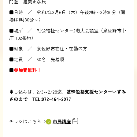
門医 渥美正彦氏
■日時 ／ 令和7年3月6日（木）午後2時～3時30分（開
場は1時30分～）
■場所 ／ 社会福祉センター2階大会議室（泉佐野市中
庄1102番地）
■対象 ／ 泉佐野市在住・在勤の方
■定員 ／ 50名 先着順
■
参加費無料！
申し込みは、2/3～2/28迄、
基幹包括支援センターいずみ
さのまで TEL:072-464-2977
チラシはこちら⇒
市民講座