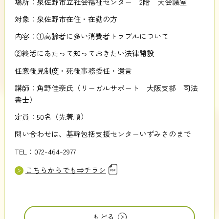
場所：泉佐野市立社会福祉センター 2階 大会議室
対象：泉佐野市在住・在勤の方
内容：①高齢者に多い消費者トラブルについて
②終活にあたって知っておきたい法律開設
任意後見制度・死後事務委任・遺言
講師：角野佳奈氏（リーガルサポート 大阪支部 司法
書士）
定員：50名（先着順）
問い合わせは、基幹包括支援センターいずみさのまで
TEL：072-464-2977
こちらからでも⇒チラシ
もどる