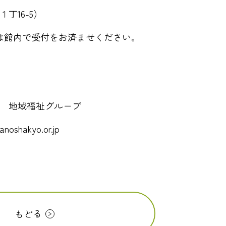
丁16-5）
は館内で受付をお済ませください。
 地域福祉グループ
noshakyo.or.jp
もどる