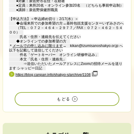
●対象：泉佐野市在住・在勤者
●定員：来所20名・オンライン参加20名
（どちらも事前申込制）
●講師：泉佐野保健所職員
【申込方法】＜申込締め切り：2/17(水）＞
◆会場来所での参加希望の方
→基幹包括支援センターいずみさのへ
（TEL：０７２－４６４－２９７７
／FAX：０７２－４６２－５４
００）
氏名・住所・連絡先を伝えてください
◆オンラインでの参加希望の方
＊
メールでの申し込みに限ります
→ kikan@izumisanoshakyo.or.jp へ
以下を記載して送信してください
件名「ゲートキーパー オンライン研修申込み」
本文「氏名・住所・連絡先」
⇒送信いただいたメールアドレスにZoomの招待メールを送り
ます シャッピー日記
https://blog.canpan.info/shakyo-s/archive/1108
もどる