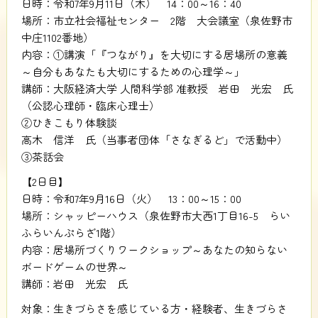
日時：令和7年9月11日（木） 14：00～16：40
場所：市立社会福祉センター 2階 大会議室（泉佐野市
中庄1102番地）
内容：①講演「『つながり』を大切にする居場所の意義
～自分もあなたも大切にするための心理学～」
講師：大阪経済大学 人間科学部 准教授 岩田 光宏 氏
（公認心理師・臨床心理士）
②ひきこもり体験談
高木 信洋 氏（当事者団体「さなぎるど」で活動中）
③茶話会
【2日目】
日時：令和7年9月16日（火） 13：00～15：00
場所：シャッピーハウス（泉佐野市大西1丁目16-5 らい
ふらいんぷらざ1階）
内容：居場所づくりワークショップ～あなたの知らない
ボードゲームの世界～
講師：岩田 光宏 氏
対象：生きづらさを感じている方・経験者、生きづらさ